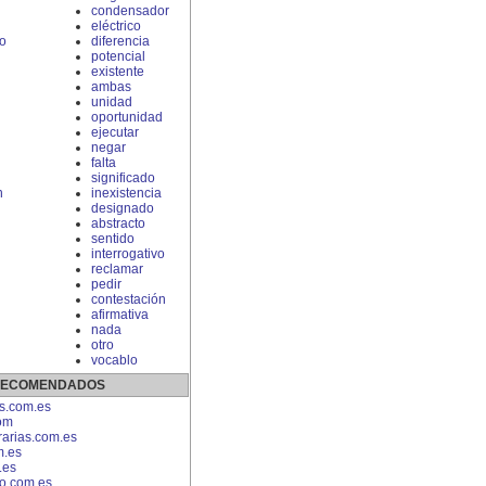
condensador
eléctrico
o
diferencia
potencial
existente
ambas
unidad
oportunidad
ejecutar
negar
falta
significado
n
inexistencia
designado
abstracto
sentido
interrogativo
reclamar
pedir
contestación
afirmativa
nada
otro
vocablo
 RECOMENDADOS
es.com.es
om
arias.com.es
m.es
.es
o.com.es