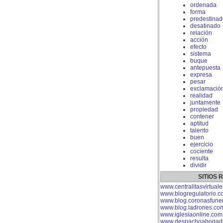
ordenada
forma
predestinad
desatinado
relación
acción
efecto
sistema
buque
antepuesta
expresa
pesar
exclamació
realidad
juntamente
propiedad
contener
aptitud
talento
buen
ejercicio
cociente
resulta
dividir
SITIOS
www.centralitasvirtual
www.blogregulatorio.c
www.blog.coronasfuner
www.blog.ladrones.co
www.iglesiaonline.com
www.despachoabogad