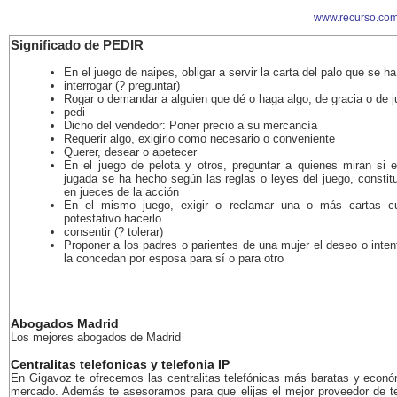
www.recurso.com
Significado de PEDIR
En el juego de naipes, obligar a servir la carta del palo que se h
interrogar (? preguntar)
Rogar o demandar a alguien que dé o haga algo, de gracia o de ju
pedi
Dicho del vendedor: Poner precio a su mercancía
Requerir algo, exigirlo como necesario o conveniente
Querer, desear o apetecer
En el juego de pelota y otros, preguntar a quienes miran si e
jugada se ha hecho según las reglas o leyes del juego, constit
en jueces de la acción
En el mismo juego, exigir o reclamar una o más cartas c
potestativo hacerlo
consentir (? tolerar)
Proponer a los padres o parientes de una mujer el deseo o inte
la concedan por esposa para sí o para otro
Abogados Madrid
Los mejores abogados de Madrid
Centralitas telefonicas y telefonia IP
En Gigavoz te ofrecemos las centralitas telefónicas más baratas y econó
mercado. Además te asesoramos para que elijas el mejor proveedor de te